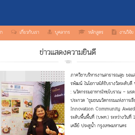
ัก
เกี่ยวกับเรา
บุคลากร
หลักสูตร
งานวิจัย
ข่าวแสดงความยินดี
ภาควิชาบริหารงานสาธารณสุข ขอแส
รพัฒน์ ในโอกาสได้รับรางวัลระดับดี
: นวัตกรรมอาหารไทยโบราณ – มรดก
ประกวด "ชุมชนนวัตกรรมแห่งการเรีย
Innovation Community Award) จ
ระดับพื้นพื้นที่ (บพท.) ระหว่างวัน
เคลีย์ ประตูน้ำ กรุงเทพมหานคร