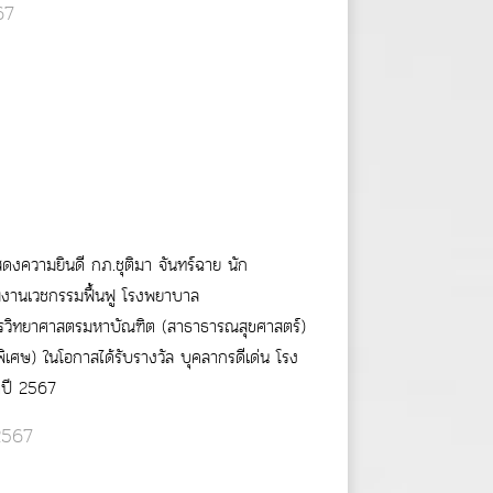
67
งความยินดี กภ.ชุติมา จันทร์ฉาย นัก
่มงานเวชกรรมฟื้นฟู โรงพยาบาล
สูตรวิทยาศาสตรมหาบัณฑิต (สาธาธารณสุขศาสตร์)
เศษ) ในโอกาสได้รับรางวัล บุคลากรดีเด่น โรง
ำปี 2567
 2567