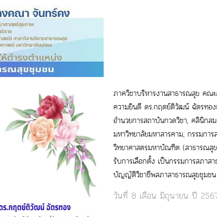
ภาควิชาบริหารงานสาธารณสุข คณะ
ความยินดี ดร.กฤตย์ติวัฒน์ ฉัตรทอง
อำนวยการสถาบันกวดวิชา, คลินิกสม
มหาวิทยาลัยมหาสารคาม, กรรมการสภ
วิทยาศาสตรมหาบัณฑิต (สาธารณสุขศ
รับการเลือกตั้ง เป็นกรรมการสภาส
บัญญัติวิชาชีพสภาสาธารณสุขชุมช
วันที่ 8 เดือน มิถุนายน ปี 256