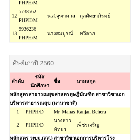
PHPH/M
5738562
12
น.ส.จุฑามาส
กุลศัตยาภิรมย์
PHPH/M
5936236
13
นางสมบูรณ์
ทวีลาภ
PHPH/M
ศิษย์เก่าปี 2560
รหัส
ลำดับ
ชื่อ
นามสกุล
นักศึกษา
หลักสูตรสาธารณสุขศาสตรดุษฎีบัณฑิต สาขาวิชาเอก
บริหารสาธารณสุข (นานาชาติ)
1
PHPH/D
Mr. Manas
Ranjan Behera
นางสาว
2
PHPH/D
เพ็ชรเจริญ
หัทยา
หลักสูตร วท.ม.(สส.) สาขาวิชาเอกการบริหารโรง