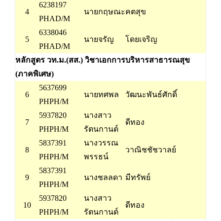
6238197
4
นายกฤษณะ
คตสุข
PHAD/M
6338046
5
นายจรัญ
โดยเจริญ
PHAD/M
หลักสูตร วท.ม.(สส.) วิชาเอกการบริหารสาธารณสุข
(ภาคพิเศษ)
5637699
6
นายทศพล
วัฒนะพันธ์ศักดิ์
PHPH/M
5937820
นางสาว
7
ดีทอง
PHPH/M
รัตนกานต์
5837391
นางวรรณ
8
วาณิชชัชวาลย์
PHPH/M
พรรธน์
5837391
9
นางชลลดา
มีทรัพย์
PHPH/M
5937820
นางสาว
10
ดีทอง
PHPH/M
รัตนกานต์