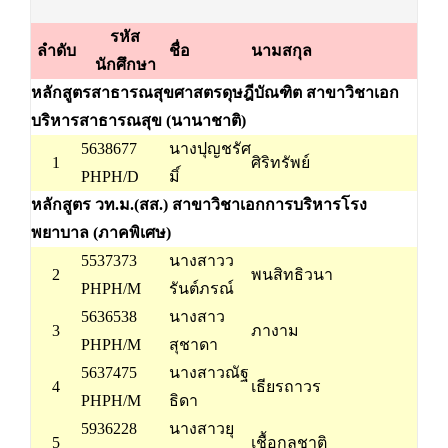
รหัส
ลำดับ
ชื่อ
นามสกุล
นักศึกษา
หลักสูตรสาธารณสุขศาสตรดุษฎีบัณฑิต สาขาวิชาเอก
บริหารสาธารณสุข (นานาชาติ)
5638677
นางปุญชรัศ
1
ศิริทรัพย์
PHPH/D
มิ์
หลักสูตร วท.ม.(สส.) สาขาวิชาเอกการบริหารโรง
พยาบาล (ภาคพิเศษ)
5537373
นางสาวว
2
พนสิทธิวนา
PHPH/M
รันต์ภรณ์
5636538
นางสาว
3
ภางาม
PHPH/M
สุชาดา
5637475
นางสาวณัฐ
4
เธียรถาวร
PHPH/M
ธิดา
5936228
นางสาวยุ
5
เชื้อกูลชาติ