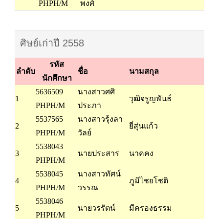
PHPH/M
พงศ์
ศิษย์เก่าปี 2558
รหัส
ลำดับ
ชื่อ
นามสกุล
นักศึกษา
5636509
นางสาวศศิ
1
วุฒิจรูญพันธ์
PHPH/M
ประภา
5537565
นางสาวรุ้งลา
2
ยี่สุ่นแก้ว
PHPH/M
วัลย์
5538043
3
นายประสาร
นาคคง
PHPH/M
5538045
นางสาวทัศน์
4
ภูมิไชยโชติ
PHPH/M
วรรณ
5538046
5
นายวรรัตน์
มีครองธรรม
PHPH/M