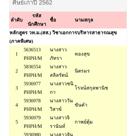
ศิษย์เก่าปี 2562
รหัส
ลำดับ
ชื่อ
นามสกุล
นักศึกษา
หลักสูตร วท.ม.(สส.) วิชาเอกการบริหารสาธารณสุข
(ภาคพิเศษ)
5636513
นางสาว
1
ทองสุข
PHPH/M
ภัทรา
5836554
นางสาว
2
นิตรมร
PHPH/M
สลิลรัตน์
5936977
นางสาวชนิ
3
โรจน์สกุลพานิช
PHPH/M
กา
5936978
นางสาววัน
4
ขันคำ
PHPH/M
วิสาข์
5936979
นางสาวจิ
5
กาพย์ตุ้ม
PHPH/M
รานันท์
5936980
นางสาวจัน