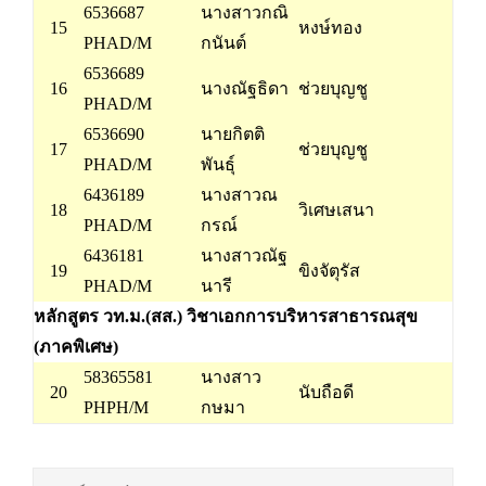
6536687
นางสาวกณิ
15
หงษ์ทอง
PHAD/M
กนันต์
6536689
16
นางณัฐธิดา
ช่วยบุญชู
PHAD/M
6536690
นายกิตติ
17
ช่วยบุญชู
PHAD/M
พันธุ์
6436189
นางสาวณ
18
วิเศษเสนา
PHAD/M
กรณ์
6436181
นางสาวณัฐ
19
ขิงจัตุรัส
PHAD/M
นารี
หลักสูตร วท.ม.(สส.) วิชาเอกการบริหารสาธารณสุข
(ภาคพิเศษ)
58365581
นางสาว
20
นับถือดี
PHPH/M
กษมา