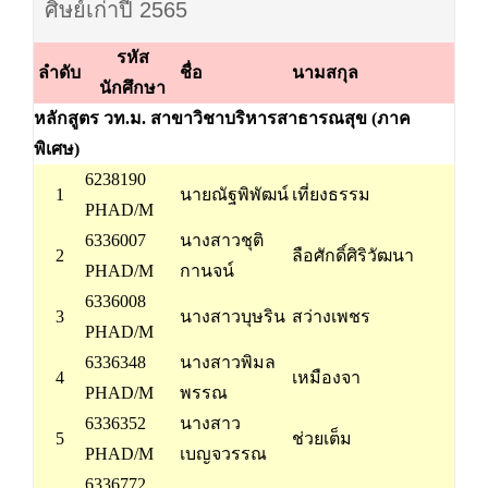
ศิษย์เก่าปี 2565
รหัส
ลำดับ
ชื่อ
นามสกุล
นักศึกษา
หลักสูตร วท.ม. สาขาวิชาบริหารสาธารณสุข (ภาค
พิเศษ)
6238190
1
นายณัฐพิพัฒน์
เที่ยงธรรม
PHAD/M
6336007
นางสาวชุติ
2
ลือศักดิ์ศิริวัฒนา
PHAD/M
กานจน์
6336008
3
นางสาวบุษริน
สว่างเพชร
PHAD/M
6336348
นางสาวพิมล
4
เหมืองจา
PHAD/M
พรรณ
6336352
นางสาว
5
ช่วยเต็ม
PHAD/M
เบญจวรรณ
6336772