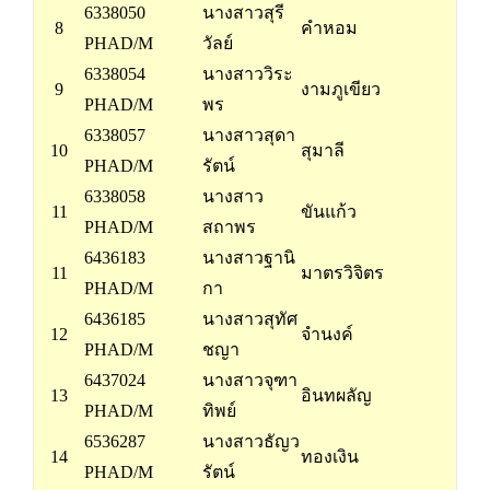
6338050
นางสาวสุรี
8
คำหอม
PHAD/M
วัลย์
6338054
นางสาววิระ
9
งามภูเขียว
PHAD/M
พร
6338057
นางสาวสุดา
10
สุมาลี
PHAD/M
รัตน์
6338058
นางสาว
11
ขันแก้ว
PHAD/M
สถาพร
6436183
นางสาวฐานิ
11
มาตรวิจิตร
PHAD/M
กา
6436185
นางสาวสุทัศ
12
จำนงค์
PHAD/M
ชญา
6437024
นางสาวจุฑา
13
อินทผลัญ
PHAD/M
ทิพย์
6536287
นางสาวธัญว
14
ทองเงิน
PHAD/M
รัตน์