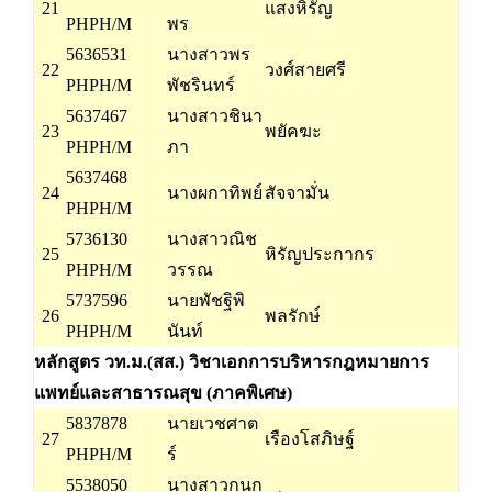
21
แสงหิรัญ
PHPH/M
พร
5636531
นางสาวพร
22
วงศ์สายศรี
PHPH/M
พัชรินทร์
5637467
นางสาวชินา
23
พยัคฆะ
PHPH/M
ภา
5637468
24
นางผกาทิพย์
สัจจามั่น
PHPH/M
5736130
นางสาวณิช
25
หิรัญประกากร
PHPH/M
วรรณ
5737596
นายพัชฐิพิ
26
พลรักษ์
PHPH/M
นันท์
หลักสูตร วท.ม.(สส.) วิชาเอกการบริหารกฎหมายการ
แพทย์และสาธารณสุข (ภาคพิเศษ)
5837878
นายเวชศาต
27
เรืองโสภิษฐ์
PHPH/M
ร์
5538050
นางสาวกนก