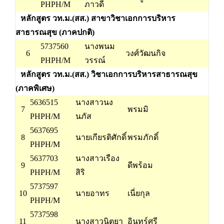
PHPH/M
ภาวดี
หลักสูตร วท.ม.(สส.) สาขาวิชาเอกการบริหาร
สาธารณสุข (ภาคปกติ)
5737560
นางพนม
6
วงศ์วัฒนกิจ
PHPH/M
วรรณ์
หลักสูตร วท.ม.(สส.) วิชาเอกการบริหารสาธารณสุข
(ภาคพิเศษ)
5636515
นางสาวนง
7
พรมมิ
PHPH/M
นภัส
5637695
8
นายเกียรติศักดิ์
พรมภักดิ์
PHPH/M
5637703
นางสาวเรือง
9
ดีพร้อม
PHPH/M
สิริ
5737597
10
นายอาทร
เนี่ยกุล
PHPH/M
5737598
11
นางสาวนิตยา
อินทร์ศรี