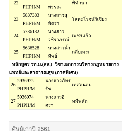
22
พิทักษา
PHPH/M
พรรณ
5837383
นางสาวสุ
23
โลหะโรจน์วิเชียร
PHPH/M
พัตรา
5736132
นางสาว
24
เพชรแก้ว
PHPH/M
วชิราภรณ์
5636528
นางสาวน้ำ
25
กลีบเมฆ
PHPH/M
ทิพย์
หลักสูตร วท.ม.(สส.)
วิชาเอกการบริหารกฎหมายการ
แพทย์และสาธารณสุข (ภาคพิเศษ)
5936975
นางสาวภัทร
26
เทศถนอม
PHPH/M
รัช
5936974
นางสาวอิ
27
หมีพลัด
PHPH/M
ศรา
ศิษย์เก่าปี 2561