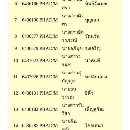
6
6436186 PHAD/M
ทิพย์วังเมฆ
ศรา
นางสาวศิว
7
6436190 PHAD/M
บุญเสก
พร
นางสาวอิส
8
6436577 PHAD/M
รัตนวัน
ราภรณ์
9
6436579 PHAD/M
นายอภิมุข
จงเจริญ
นางสาวว
10
6437023 PHAD/M
นาคแท้
รนุช
นางสาวสุ
11
6437026 PHAD/M
ทะมังกลาง
กัญญา
นายธน
12
6438131 PHAD/M
ยี่คิ้ว
วรรฒ
นางสาววัน
13
6436182 PHAD/M
เพ็ญสุริยะ
วิสา
นายชิน
14
6536285 PHAD/M
ไชยเสนา
ดนัย