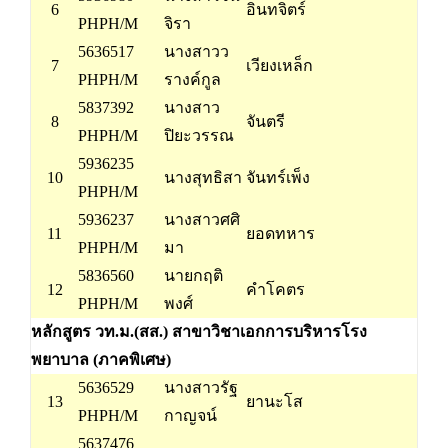
6
อินทจิตร์
PHPH/M
จิรา
5636517
นางสาวว
7
เวียงเหล็ก
PHPH/M
รางค์กูล
5837392
นางสาว
8
จันตรี
PHPH/M
ปิยะวรรณ
5936235
10
นางสุทธิสา
จันทร์เพ็ง
PHPH/M
5936237
นางสาวศศิ
11
ยอดทหาร
PHPH/M
มา
5836560
นายกฤติ
12
คำโคตร
PHPH/M
พงศ์
หลักสูตร วท.ม.(สส.) สาขาวิชาเอกการบริหารโรง
พยาบาล (ภาคพิเศษ)
5636529
นางสาวรัฐ
13
ยานะโส
PHPH/M
กาญจน์
5637476