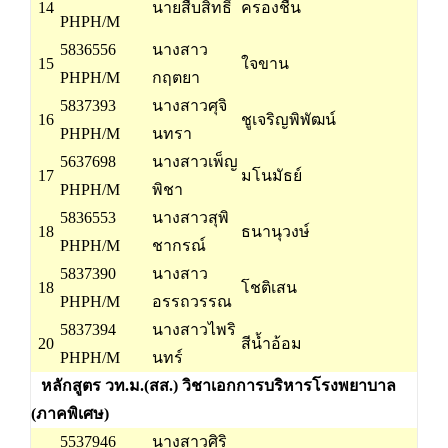
14
นายสืบสิทธิ์
ครองชื่น
PHPH/M
5836556
นางสาว
15
ใจขาน
PHPH/M
กฤตยา
5837393
นางสาวศุจิ
16
ชูเจริญพิพัฒน์
PHPH/M
นทรา
5637698
นางสาวเพ็ญ
17
มโนมัธย์
PHPH/M
พิชา
5836553
นางสาวสุพิ
18
ธนานุวงษ์
PHPH/M
ชากรณ์
5837390
นางสาว
18
โชติเสน
PHPH/M
อรรถวรรณ
5837394
นางสาวไพริ
20
สีน้ำอ้อม
PHPH/M
นทร์
หลักสูตร วท.ม.(สส.) วิชาเอกการบริหารโรงพยาบาล
(ภาคพิเศษ)
5537946
นางสาวศิริ