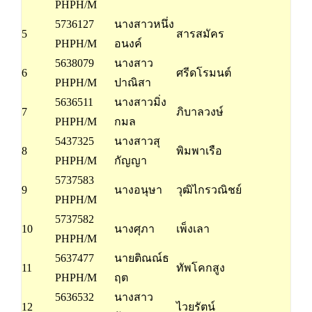
PHPH/M
5736127
นางสาวหนึ่ง
5
สารสมัคร
PHPH/M
อนงค์
5638079
นางสาว
6
ศรีดโรมนต์
PHPH/M
ปาณิสา
5636511
นางสาวมิ่ง
7
ภิบาลวงษ์
PHPH/M
กมล
5437325
นางสาวสุ
8
พิมพาเรือ
PHPH/M
กัญญา
5737583
9
นางอนุษา
วุฒิไกรวณิชย์
PHPH/M
5737582
10
นางศุภา
เพ็งเลา
PHPH/M
5637477
นายติณณ์ธ
11
ทัพโคกสูง
PHPH/M
ฤต
5636532
นางสาว
12
ไวยรัตน์