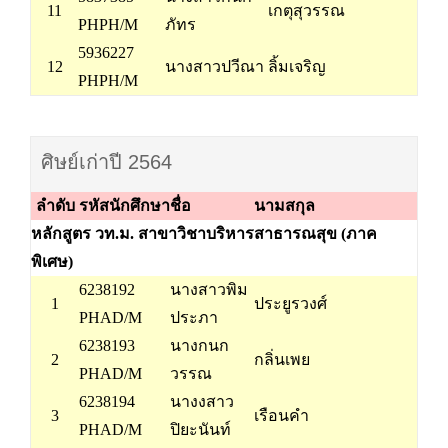
11
เกตุสุวรรณ
PHPH/M
ภัทร
5936227
12
นางสาวปวีณา
ลิ้มเจริญ
PHPH/M
ศิษย์เก่าปี 2564
ลำดับ
รหัสนักศึกษา
ชื่อ
นามสกุล
หลักสูตร วท.ม. สาขาวิชาบริหารสาธารณสุข (ภาค
พิเศษ)
6238192
นางสาวพิม
1
ประยูรวงศ์
PHAD/M
ประภา
6238193
นางกนก
2
กลิ่นเพย
PHAD/M
วรรณ
6238194
นางงสาว
3
เรือนคำ
PHAD/M
ปิยะนันท์