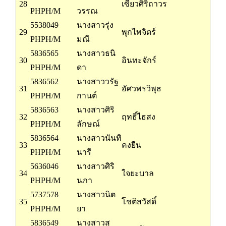
28
เซียวศิริถาวร
PHPH/M
วรรณ
5538049
นางสาวรุ่ง
29
พุกไพจิตร์
PHPH/M
มณี
5836565
นางสาวธนิ
30
อินทะจักร์
PHPH/M
ดา
5836562
นางสาววรัฐ
31
อัศวพรวิพุธ
PHPH/M
กานต์
5836563
นางสาวศิริ
32
ฤทธิ์ไธสง
PHPH/M
ลักษณ์
5836564
นางสาวนันทิ
33
คงยืน
PHPH/M
นารี
5636046
นางสาวศิริ
34
ใจยะบาล
PHPH/M
นภา
5737578
นางสาวนิต
35
โชติสวัสดิ์
PHPH/M
ยา
5836549
นางสาวสุ