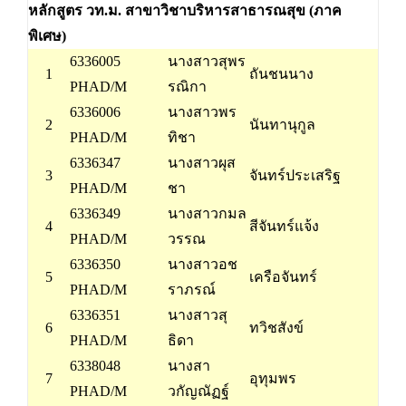
หลักสูตร วท.ม. สาขาวิชาบริหารสาธารณสุข (ภาค
พิเศษ)
6336005
นางสาวสุพร
1
ถันชนนาง
PHAD/M
รณิกา
6336006
นางสาวพร
2
นันทานุกูล
PHAD/M
ทิชา
6336347
นางสาวผุส
3
จันทร์ประเสริฐ
PHAD/M
ชา
6336349
นางสาวกมล
4
สีจันทร์แจ้ง
PHAD/M
วรรณ
6336350
นางสาวอช
5
เครือจันทร์
PHAD/M
ราภรณ์
6336351
นางสาวสุ
6
ทวิชสังข์
PHAD/M
ธิดา
6338048
นางสา
7
อุทุมพร
PHAD/M
วกัญณัฏฐ์